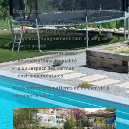
En nous contactant, vous bénéficierez :
d'un devis gratuit et personnalisé
de conseils d'experts
d'un accompagnement tout au long de
votre projet
d'un savoir-faire reconnu
de réalisations de qualité
d'un respect des normes
environnementales
Nous sommes impatients de donner vie à
vos rêves d'extérieur !