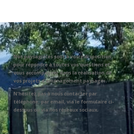
Nos paysagistes sont à votre disposition
pour répondre à toutes vos questions et
vous accompagner dans la réalisation de
vos projets d'aménagement paysager.
N'hésitez pas à nous contacter par
téléphone, par email, via le formulaire ci-
dessous ou via nos réseaux sociaux.